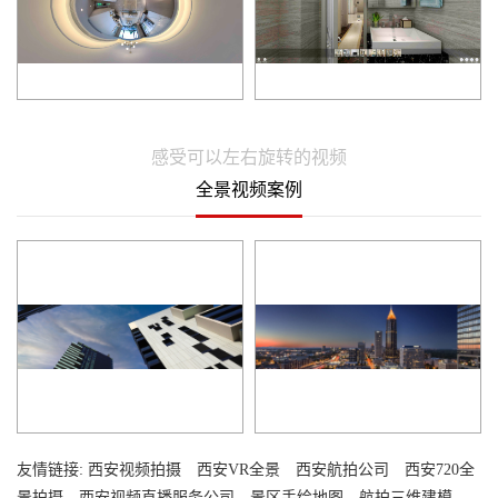
感受可以左右旋转的视频
全景视频案例
友情链接:
西安视频拍摄
西安VR全景
西安航拍公司
西安720全
景拍摄
西安视频直播服务公司
景区手绘地图
航拍三维建模