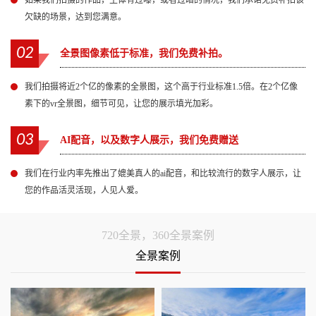
如果我们拍摄的作品，主体有过曝，或者过暗的情况，我们承诺免费补拍该
欠缺的场景，达到您满意。
02
全景图像素低于标准，我们免费补拍。
我们拍摄将近2个亿的像素的全景图，这个高于行业标准1.5倍。在2个亿像
素下的vr全景图，细节可见，让您的展示填光加彩。
03
AI配音，以及数字人展示，我们免费赠送
我们在行业内率先推出了媲美真人的ai配音，和比较流行的数字人展示，让
您的作品活灵活现，人见人爱。
720全景，360全景案例
全景案例