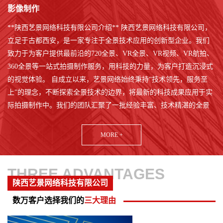
影像制作
**陕西艺景网络科技有限公司介绍** 陕西艺景网络科技有限公司，
立足于古都西安，是一家专注于全景技术应用的创新型企业。我们
致力于为客户提供最前沿的720全景、VR全景、VR视频、VR航拍、
360全景等一站式拍摄制作服务，用科技的力量，为客户打造沉浸式
的视觉体验。 自成立以来，艺景网络始终秉持“技术领先，服务至
上”的理念，不断探索全景技术的边界，将最新的科技成果应用于实
际拍摄制作中。我们的团队汇聚了一批经验丰富、技术精湛的全景
拍摄制作专家，他们精通各类全景拍摄设备的使用，能够高效、精
准地完成各种复杂场景的拍摄任务。 在720全景和360全景拍摄方
MORE +
面，我们拥有先进的拍摄设备和后期处理系统，能够呈现出画面清
晰、细节丰富的全景作品。无论是室内空间还是室外环境，我们都
THREE ADVANTAGES
能通过精湛的技术，将每一处细节完美呈现，让客户仿佛置身于现
陕西艺景网络科技有限公司
场。 VR全景和VR视频则是我们另一大业务亮点。我们利用...
数万客户选择我们的
三大理由